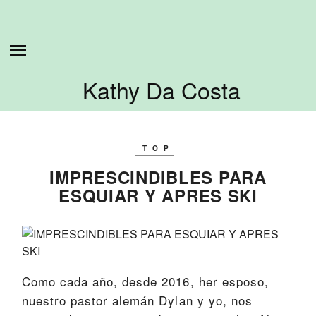
Skip
ESTO ES LO QUE HAGO
to
content
SOBRE MI
Kathy Da Costa
TUTORIALES
CONTÁCTAME
TOP
IMPRESCINDIBLES PARA
ESQUIAR Y APRES SKI
Como cada año, desde 2016, her esposo,
nuestro pastor alemán Dylan y yo, nos