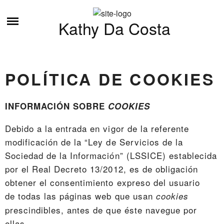
Skip
ESTO ES LO QUE HAGO
to
Kathy Da Costa
content
SOBRE MI
TUTORIALES
POLÍTICA DE COOKIES
CONTÁCTAME
INFORMACIÓN SOBRE
COOKIES
Debido a la entrada en vigor de la referente
modificación de la “Ley de Servicios de la
Sociedad de la Información” (LSSICE) establecida
por el Real Decreto 13/2012, es de obligación
obtener el consentimiento expreso del usuario
de todas las páginas web que usan
cookies
prescindibles, antes de que éste navegue por
ellas.