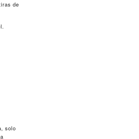
tiras de
l.
, solo
ma