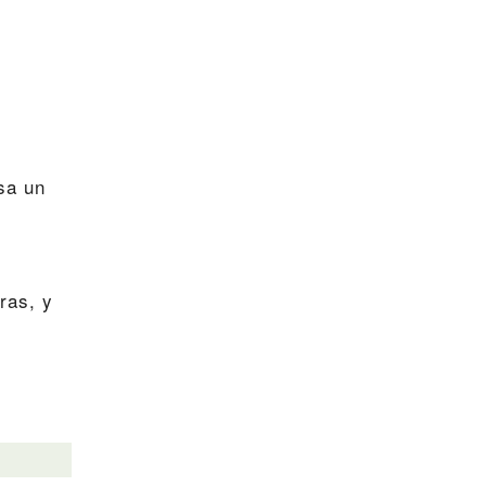
usa un
ras, y