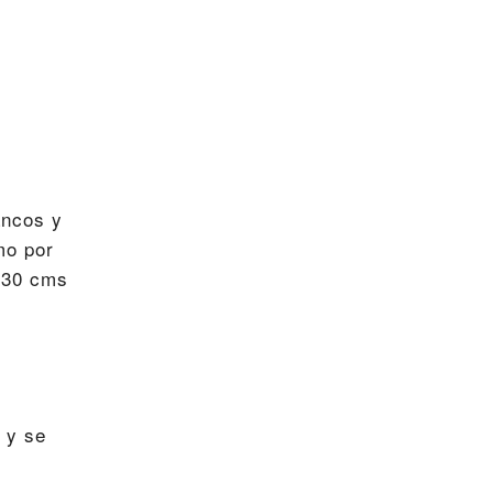
ancos y
mo por
x 30 cms
 y se