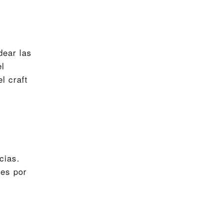
dear las
el
l craft
cias.
pes por