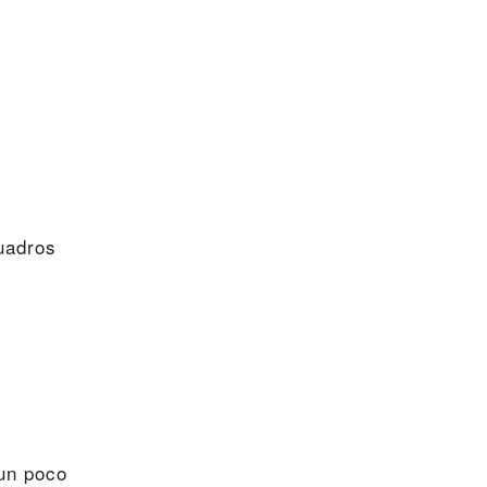
cuadros
 un poco