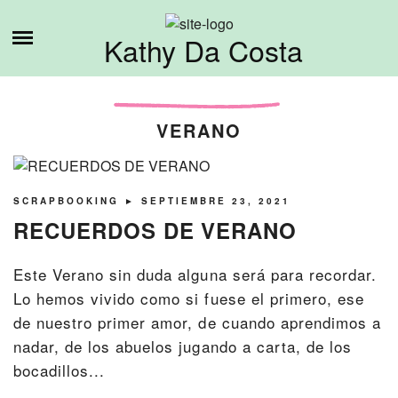
Skip
ESTO ES LO QUE HAGO
to
Kathy Da Costa
content
SOBRE MI
VERANO
TUTORIALES
CONTÁCTAME
SCRAPBOOKING
► SEPTIEMBRE 23, 2021
RECUERDOS DE VERANO
Este Verano sin duda alguna será para recordar.
Lo hemos vivido como si fuese el primero, ese
de nuestro primer amor, de cuando aprendimos a
nadar, de los abuelos jugando a carta, de los
bocadillos...