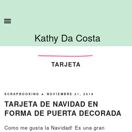
Skip
ESTO ES LO QUE HAGO
to
content
SOBRE MI
Kathy Da Costa
TUTORIALES
CONTÁCTAME
TARJETA
SCRAPBOOKING
► NOVIEMBRE 21, 2019
TARJETA DE NAVIDAD EN
FORMA DE PUERTA DECORADA
Como me gusta la Navidad! Es una gran