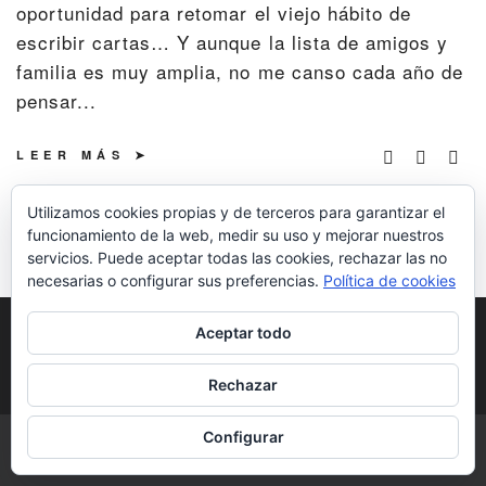
oportunidad para retomar el viejo hábito de
escribir cartas… Y aunque la lista de amigos y
familia es muy amplia, no me canso cada año de
pensar...
LEER MÁS
Utilizamos cookies propias y de terceros para garantizar el
funcionamiento de la web, medir su uso y mejorar nuestros
servicios. Puede aceptar todas las cookies, rechazar las no
necesarias o configurar sus preferencias.
Política de cookies
POLÍTICA DE COOKIES
POLÍTICA DE
Aceptar todo
PRIVACIDAD
DERECHOS DE AUTOR
Rechazar
Configurar
COPYRIGHT © 2026 | ALL RIGHTS RESERVED |
DESIGNED BY LITTLE
THEME SHOP