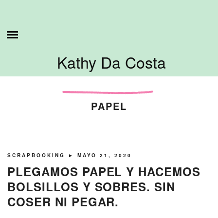
Skip
ESTO ES LO QUE HAGO
to
content
SOBRE MI
Kathy Da Costa
TUTORIALES
CONTÁCTAME
PAPEL
SCRAPBOOKING
► MAYO 21, 2020
PLEGAMOS PAPEL Y HACEMOS
BOLSILLOS Y SOBRES. SIN
COSER NI PEGAR.