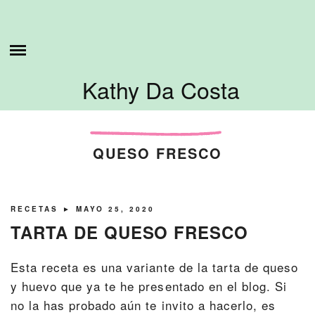
Skip
ESTO ES LO QUE HAGO
to
content
SOBRE MI
Kathy Da Costa
TUTORIALES
CONTÁCTAME
QUESO FRESCO
RECETAS
► MAYO 25, 2020
TARTA DE QUESO FRESCO
Esta receta es una variante de la tarta de queso
y huevo que ya te he presentado en el blog. Si
no la has probado aún te invito a hacerlo, es