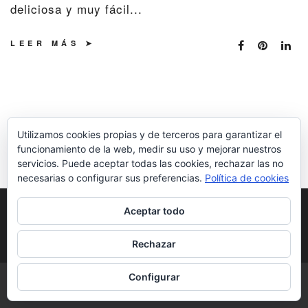
deliciosa y muy fácil...
LEER MÁS
Utilizamos cookies propias y de terceros para garantizar el
funcionamiento de la web, medir su uso y mejorar nuestros
servicios. Puede aceptar todas las cookies, rechazar las no
necesarias o configurar sus preferencias.
Política de cookies
POLÍTICA DE COOKIES
POLÍTICA DE
Aceptar todo
PRIVACIDAD
DERECHOS DE AUTOR
Rechazar
Configurar
COPYRIGHT © 2026 | ALL RIGHTS RESERVED |
DESIGNED BY LITTLE
THEME SHOP