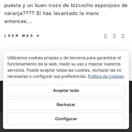
puesta y un buen trozo de bizcocho esponjoso de
naranja???? Si has levantado la mano
entonces...
LEER MÁS
Utilizamos cookies propias y de terceros para garantizar el
funcionamiento de la web, medir su uso y mejorar nuestros
servicios. Puede aceptar todas las cookies, rechazar las no
necesarias o configurar sus preferencias.
Política de cookies
POLÍTICA DE COOKIES
POLÍTICA DE
Aceptar todo
PRIVACIDAD
DERECHOS DE AUTOR
Rechazar
Configurar
COPYRIGHT © 2026 | ALL RIGHTS RESERVED |
DESIGNED BY LITTLE
THEME SHOP