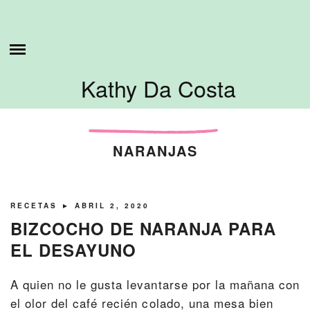
Skip
ESTO ES LO QUE HAGO
to
content
SOBRE MI
Kathy Da Costa
TUTORIALES
CONTÁCTAME
NARANJAS
RECETAS
► ABRIL 2, 2020
BIZCOCHO DE NARANJA PARA
EL DESAYUNO
A quien no le gusta levantarse por la mañana con
el olor del café recién colado, una mesa bien