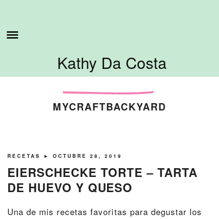
Skip
ESTO ES LO QUE HAGO
to
content
SOBRE MI
Kathy Da Costa
TUTORIALES
CONTÁCTAME
MYCRAFTBACKYARD
RECETAS
► OCTUBRE 28, 2019
EIERSCHECKE TORTE – TARTA
DE HUEVO Y QUESO
Una de mis recetas favoritas para degustar los