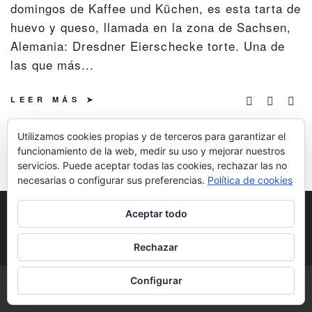
domingos de Kaffee und Küchen, es esta tarta de
huevo y queso, llamada en la zona de Sachsen,
Alemania: Dresdner Eierschecke torte. Una de
las que más...
LEER MÁS
Utilizamos cookies propias y de terceros para garantizar el
funcionamiento de la web, medir su uso y mejorar nuestros
servicios. Puede aceptar todas las cookies, rechazar las no
necesarias o configurar sus preferencias.
Política de cookies
POLÍTICA DE COOKIES
POLÍTICA DE
Aceptar todo
PRIVACIDAD
DERECHOS DE AUTOR
Rechazar
Configurar
COPYRIGHT © 2026 | ALL RIGHTS RESERVED |
DESIGNED BY LITTLE
THEME SHOP