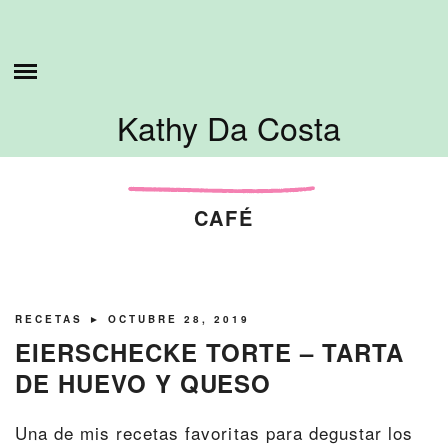
Skip
ESTO ES LO QUE HAGO
to
content
SOBRE MI
Kathy Da Costa
TUTORIALES
CONTÁCTAME
CAFÉ
RECETAS
► OCTUBRE 28, 2019
EIERSCHECKE TORTE – TARTA
DE HUEVO Y QUESO
Una de mis recetas favoritas para degustar los