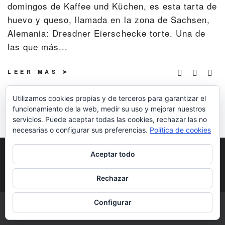
domingos de Kaffee und Küchen, es esta tarta de
huevo y queso, llamada en la zona de Sachsen,
Alemania: Dresdner Eierschecke torte. Una de
las que más...
LEER MÁS
Utilizamos cookies propias y de terceros para garantizar el
funcionamiento de la web, medir su uso y mejorar nuestros
servicios. Puede aceptar todas las cookies, rechazar las no
necesarias o configurar sus preferencias.
Política de cookies
POLÍTICA DE COOKIES
POLÍTICA DE
Aceptar todo
PRIVACIDAD
DERECHOS DE AUTOR
Rechazar
Configurar
COPYRIGHT © 2026 | ALL RIGHTS RESERVED |
DESIGNED BY LITTLE
THEME SHOP