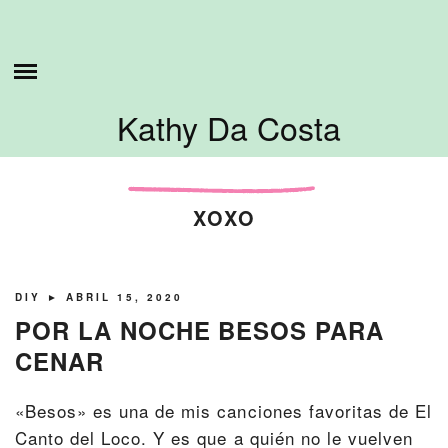
Skip
ESTO ES LO QUE HAGO
to
content
SOBRE MI
Kathy Da Costa
TUTORIALES
CONTÁCTAME
XOXO
DIY
► ABRIL 15, 2020
POR LA NOCHE BESOS PARA
CENAR
«Besos» es una de mis canciones favoritas de El
Canto del Loco. Y es que a quién no le vuelven