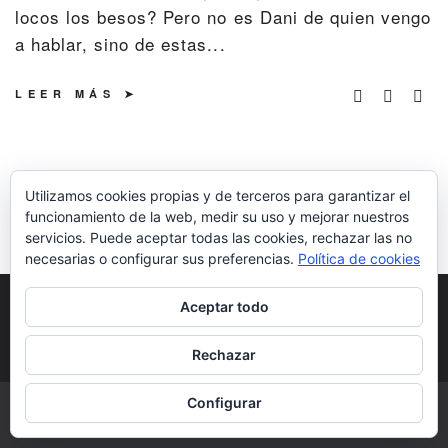
locos los besos? Pero no es Dani de quien vengo
a hablar, sino de estas...
LEER MÁS
Utilizamos cookies propias y de terceros para garantizar el
funcionamiento de la web, medir su uso y mejorar nuestros
servicios. Puede aceptar todas las cookies, rechazar las no
necesarias o configurar sus preferencias.
Política de cookies
POLÍTICA DE COOKIES
POLÍTICA DE
Aceptar todo
PRIVACIDAD
DERECHOS DE AUTOR
Rechazar
Configurar
COPYRIGHT © 2026 | ALL RIGHTS RESERVED |
DESIGNED BY LITTLE
THEME SHOP