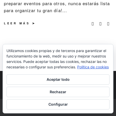
preparar eventos para otros, nunca estarás lista
para organizar tu gran día!...
LEER MÁS
Utilizamos cookies propias y de terceros para garantizar el
funcionamiento de la web, medir su uso y mejorar nuestros
servicios. Puede aceptar todas las cookies, rechazar las no
necesarias o configurar sus preferencias.
Política de cookies
POLÍTICA DE COOKIES
POLÍTICA DE
Aceptar todo
PRIVACIDAD
DERECHOS DE AUTOR
Rechazar
Configurar
COPYRIGHT © 2026 | ALL RIGHTS RESERVED |
DESIGNED BY LITTLE
THEME SHOP