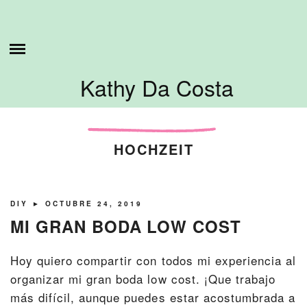
Skip
ESTO ES LO QUE HAGO
to
content
SOBRE MI
Kathy Da Costa
TUTORIALES
CONTÁCTAME
HOCHZEIT
DIY
► OCTUBRE 24, 2019
MI GRAN BODA LOW COST
Hoy quiero compartir con todos mi experiencia al
organizar mi gran boda low cost. ¡Que trabajo
más difícil, aunque puedes estar acostumbrada a