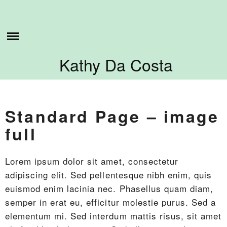
Skip
ESTO ES LO QUE HAGO
to
content
SOBRE MI
Kathy Da Costa
TUTORIALES
CONTÁCTAME
Standard Page – image
full
Lorem ipsum dolor sit amet, consectetur
adipiscing elit. Sed pellentesque nibh enim, quis
euismod enim lacinia nec. Phasellus quam diam,
semper in erat eu, efficitur molestie purus. Sed a
elementum mi. Sed interdum mattis risus, sit amet