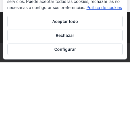
servicios. Puede aceptar todas las cookies, rechazar las no
necesarias o configurar sus preferencias.
Política de cookies
POLÍTICA DE COOKIES
POLÍTICA DE
Aceptar todo
PRIVACIDAD
DERECHOS DE AUTOR
Rechazar
Configurar
COPYRIGHT © 2026 | ALL RIGHTS RESERVED |
DESIGNED BY LITTLE
THEME SHOP