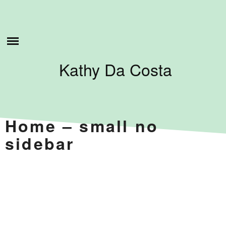
Skip
to
ESTO ES LO QUE HAGO
content
SOBRE MI
Kathy Da Costa
TUTORIALES
CONTÁCTAME
Home – small no
sidebar