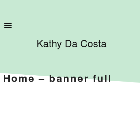
Skip
to
ESTO ES LO QUE HAGO
content
SOBRE MI
Kathy Da Costa
TUTORIALES
CONTÁCTAME
Home – banner full