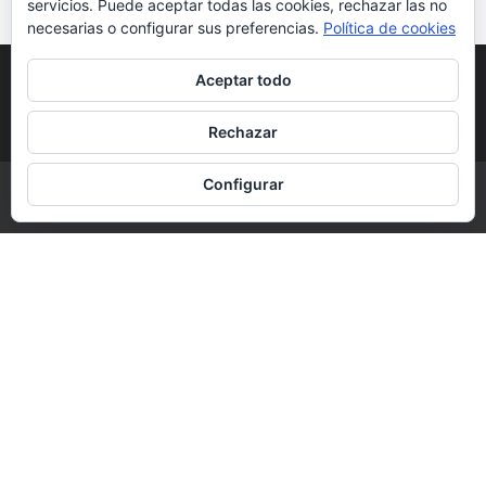
servicios. Puede aceptar todas las cookies, rechazar las no
necesarias o configurar sus preferencias.
Política de cookies
POLÍTICA DE COOKIES
POLÍTICA DE
Aceptar todo
PRIVACIDAD
DERECHOS DE AUTOR
Rechazar
Configurar
COPYRIGHT © 2026 | ALL RIGHTS RESERVED |
DESIGNED BY LITTLE
THEME SHOP