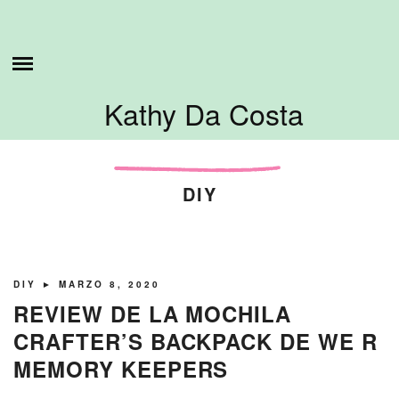
Skip
ESTO ES LO QUE HAGO
to
content
SOBRE MI
Kathy Da Costa
TUTORIALES
CONTÁCTAME
DIY
DIY
► MARZO 8, 2020
REVIEW DE LA MOCHILA
CRAFTER’S BACKPACK DE WE R
MEMORY KEEPERS